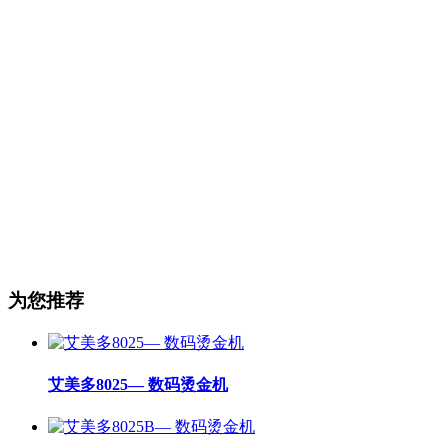
为您推荐
艾美多8025— 数码烫金机